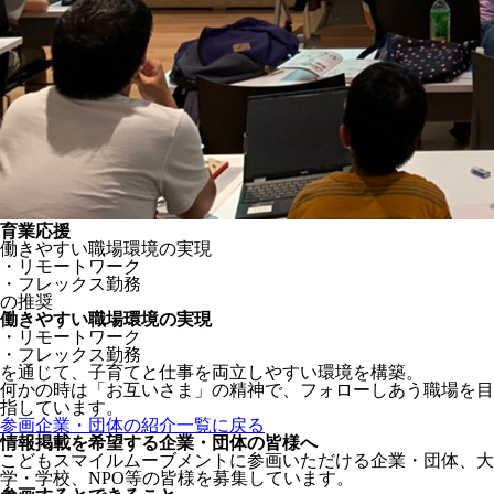
育業応援
働きやすい職場環境の実現
・リモートワーク
・フレックス勤務
の推奨
働きやすい職場環境の実現
・リモートワーク
・フレックス勤務
を通じて、子育てと仕事を両立しやすい環境を構築。
何かの時は「お互いさま」の精神で、フォローしあう職場を目
指しています。
参画企業・団体の紹介一覧に戻る
情報掲載を希望する企業・団体の皆様へ
こどもスマイルムーブメントに参画いただける企業・団体、大
学・学校、NPO等の皆様を募集しています。