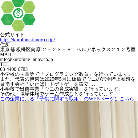
公式サイト
https://kurofune-innov.co.jp/
住所
東京都 板橋区向原 ２－２３－８ ベルアネックス２１２号室
MAIL
info@kurofune-innov.co.jp
TEL
03-4400-6783
小学校の学童等で「プログラミング教育」を行っています。
また、代表の伊東は2025年5月に板橋でウニの完全陸上養殖を
目指す会社「いたばしトゲトゲ」を設立し、
小学校で出前事業「ウニの育成実験」を行っています。
その他、職場体験でゲーム作成などを行っています。
この企業による「子供に関する取組」のWEBページはこちら