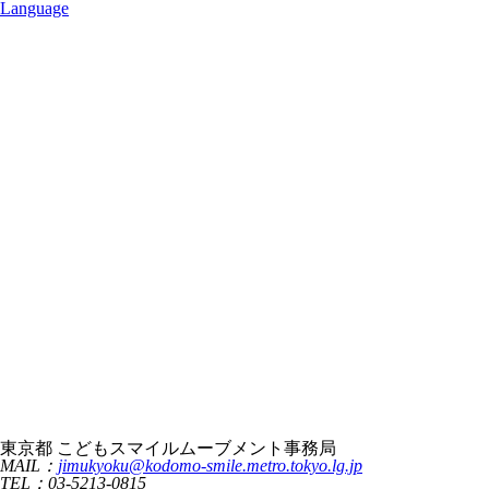
Language
東京都 こどもスマイルムーブメント事務局
MAIL：
jimukyoku@kodomo-smile.metro.tokyo.lg.jp
TEL：03-5213-0815