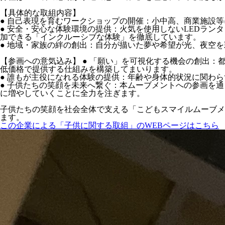
【具体的な取組内容】
● 自己表現を育むワークショップの開催：小中高、商業施設
● 安全・安心な体験環境の提供：火気を使用しないLEDラ
加できる「インクルーシブな体験」を徹底しています。
● 地域・家族の絆の創出：自分が描いた夢や希望が光、夜空
【参画への意気込み】 ● 「願い」を可視化する機会の創出
低価格で提供する仕組みを構築してまいります。
● 誰もが主役になれる体験の提供：年齢や身体的状況に関わ
● 子供たちの笑顔を未来へ繋ぐ：本ムーブメントへの参画を
に増やしていくことに全力を注ぎます。
子供たちの笑顔を社会全体で支える「こどもスマイルムーブメ
ます。
この企業による「子供に関する取組」のWEBページはこちら