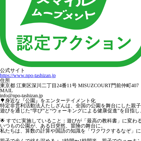
公式サイト
https://www.npo-tashizan.jp
住所
東京都 江東区深川二丁目24番11号 MISUZCOURT門前仲町407
MAIL
info@npo-tashizan.jp
🌳身近な『公園』をエンターテイメント化
特定非営利活動法人たしざんは、全国の公園を舞台にした親子
遊びを通じた“学び”と“ウォーキングによる健康促進”を目指
🌟 すでに実施していること：遊びが「最高の教科書」に変わ
いつもの公園が、ある日突然、冒険の舞台に。
私たちは、算数の計算や国語の知識を「ワクワクするなぞ」に
親子で歩んで絆を深める： 1時間〜1時間半、親子でウォーキ