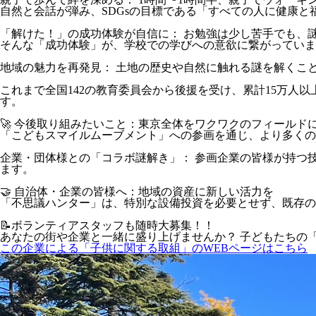
自然と会話が弾み、SDGsの目標である「すべての人に健康と
「解けた！」の成功体験が自信に： お勉強は少し苦手でも、
そんな「成功体験」が、学校での学びへの意欲に繋がっていま
地域の魅力を再発見： 土地の歴史や自然に触れる謎を解くこ
これまで全国142の教育委員会から後援を受け、累計15万
す。
🚀 今後取り組みたいこと：東京全体をワクワクのフィールド
「こどもスマイルムーブメント」への参画を通じ、より多くの
企業・団体様との「コラボ謎解き」： 参画企業の皆様が持つ
ます。
🤝 自治体・企業の皆様へ：地域の資産に新しい活力を
「不思議ハンター」は、特別な設備投資を必要とせず、既存の
📝ボランティアスタッフも随時大募集！！
あなたの街や企業と一緒に盛り上げませんか？ 子どもたちの
この企業による「子供に関する取組」のWEBページはこちら