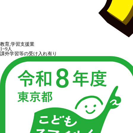
教育,学習支援業
1~9人
課外学習等の受け入れ有り