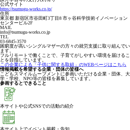
公式サイト
https://tsumugu-works.co.jp/
住所
東京都 新宿区市谷田町3丁目8 市ヶ谷科学技術イノベーション
センタービル2F
MAIL
info@tsumugu-works.co.jp
TEL
03-6845-3570
困窮度が高いシングルマザーの方々の就労支援に取り組んでい
ます。
フルリモートで働くことで、子育てがしやすい環境を届けるこ
とを目指しています。
この企業による「子供に関する取組」のWEBページはこちら
情報掲載を希望する企業・団体の皆様へ
こどもスマイルムーブメントに参画いただける企業・団体、大
学・学校、NPO等の皆様を募集しています。
参画するとできること
本サイトや公式SNSでの活動の紹介
本サイト上でイベント掲載・告知