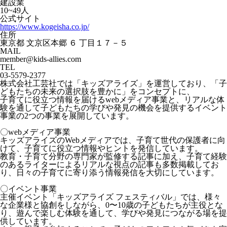
建設業
10~49人
公式サイト
https://www.kogeisha.co.jp/
住所
東京都 文京区本郷 ６ 丁目１７－５
MAIL
member@kids-allies.com
TEL
03-5579-2377
株式会社工芸社では「キッズアライズ」を運営しており、「子
どもたちの未来の選択肢を豊かに」をコンセプトに、
子育てに役立つ情報を届けるwebメディア事業と、リアルな体
験を通して子どもたちの学びや発見の機会を提供するイベント
事業の2つの事業を展開しています。
〇webメディア事業
キッズアライズのWebメディアでは、子育て世代の保護者に向
けて、子育てに役立つ情報やヒントを発信しています。
教育・子育て分野の専門家が監修する記事に加え、子育て経験
のあるライターによるリアルな視点の記事も多数掲載してお
り、日々の子育てに寄り添う情報発信を大切にしています。
〇イベント事業
主催イベント「キッズアライズ フェスティバル」では、様々
な企業様と協創をしながら、0〜10歳の子どもたちが主役とな
り、遊んで楽しむ体験を通して、学びや発見につながる場を提
供しています。