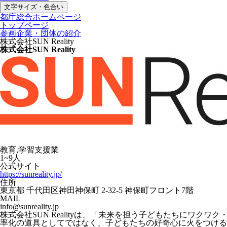
文字サイズ・色合い
都庁総合ホームページ
トップページ
参画企業・団体の紹介
株式会社SUN Reality
株式会社SUN Reality
教育,学習支援業
1~9人
公式サイト
https://sunreality.jp/
住所
東京都 千代田区神田神保町 2-32-5 神保町フロント7階
MAIL
info@sunreality.jp
株式会社SUN Realityは、「未来を担う子どもたちにワ
率化の道具としてではなく、子どもたちの好奇心に火をつける