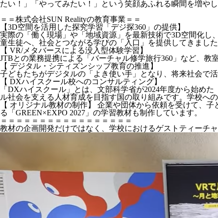
たい！」「やってみたい！」という笑顔あふれる瞬間を増やし
＝＝株式会社SUN Realityの教育事業＝＝
【3D空間を活用した探究学習「デジ探360」の提供】
実際の「働く現場」や「地域資源」を最新技術で3D空間化し
童生徒へ、社会とつながる学びの「入口」を提供してきました
【 VR/メタバースによる没入型体験学習】
JTBとの業務提携による「バーチャル修学旅行360」など、教
【 デジタル・シティズンシップ教育の推進】
子どもたちがデジタルの「よき使い手」となり、将来社会で活
【 DXハイスクール校へのコンサルティング】
「DXハイスクール」とは、文部科学省が2024年度から始め
ル社会を支える人材育成を目指す国の取り組みです。学校への
【 オリジナル教材の制作】 企業や団体から依頼を受けて、子
る「GREEN×EXPO 2027」の学習教材も制作しています。
＝＝＝＝＝＝＝＝＝＝＝＝＝＝＝＝＝
教材の企画開発だけではなく、学校におけるゲストティーチャ