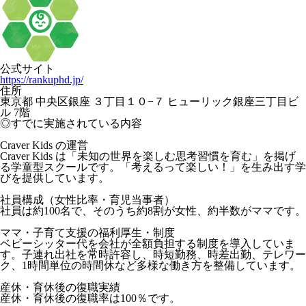
公式サイト
https://rankuphd.jp/
住所
東京都 中央区銀座 ３丁目１０−７ ヒューリック銀座三丁目ビ
ル 7階
◎すでに実施されている内容
Craver Kids の運営
Craver Kids は「未知の世界を楽しむ思考習慣を育む」を掲げ
る学童型スクールです。「考えるって楽しい！」を生み出す学
びを提供しています。
社員構成（女性比率・育児当事者）
社員は約100名で、そのうち約8割が女性、約半数がママです。
ママ・子育て支援の福利厚生・制度
ベビーシッター代を会社が全額負担する制度を導入していま
す。子連れ出社を常時許容し、時短勤務、時差出勤、テレワー
ク、1時間単位の時間休など多様な働き方を整備しています。
産休・育休後の復職実績
産休・育休後の復職率は100％です。