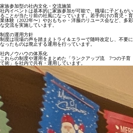
家族参加型の社内文化・交流施策
社内イベントは基本的に家族参加が可能で、職場に子どもがい
ることが当たり前の社風になっています。若手向けの育児・育
業体験（2022年〜）やおもちゃ・洋服のリユース会など、多彩
な交流を実施しています。
制度の運用方針
制度は現場の声を踏まえトライ＆エラーで随時改定し、不要に
なったものは廃止する運用を行っています。
社内ノウハウの体系化
これらの制度や運用をまとめた「ランクアップ流 7つの子育
て術」を社内で共有・運用しています。