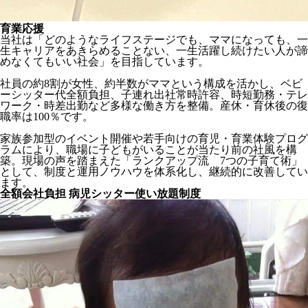
育業応援
当社は「どのようなライフステージでも、ママになっても、一
生キャリアをあきらめることない、一生活躍し続けたい人が諦
めなくてもいい社会」を目指しています。
社員の約8割が女性、約半数がママという構成を活かし、ベビ
ーシッター代全額負担、子連れ出社常時許容、時短勤務・テレ
ワーク・時差出勤など多様な働き方を整備。産休・育休後の復
職率は100％です。
家族参加型のイベント開催や若手向けの育児・育業体験プログ
ラムにより、職場に子どもがいることが当たり前の社風を構
築。現場の声を踏まえた「ランクアップ流 7つの子育て術」
として、制度と運用ノウハウを体系化し、継続的に改善してい
ます。
全額会社負担 病児シッター使い放題制度