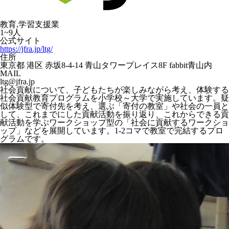
教育,学習支援業
1~9人
公式サイト
https://jfra.jp/ltg/
住所
東京都 港区 赤坂8-4-14 青山タワープレイス8F fabbit青山内
MAIL
ltg@jfra.jp
社会貢献について、子どもたちが楽しみながら考え、体験する
社会貢献教育プログラムを小学校～大学で実施しています。疑
似体験型で寄付先を考え、選ぶ「寄付の教室」や社会の一員と
して、これまでにした貢献活動を振り返り、これからできる貢
献活動を学ぶワークショップ型の「社会に貢献するワークショ
ップ」などを展開しています。1-2コマで教室で完結するプロ
グラムです。