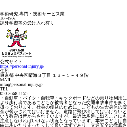
学術研究,専門・技術サービス業
10~49人
課外学習等の受け入れ有り
公式サイト
https://personal-injury.jp/
住所
東京都 中央区晴海３丁目 １３－１－４９階
MAIL
info@personal-injury.jp
TEL
050-3668-1155
・自動車・バイク・自転車・キックボードなどの乗り物利用に
より歩行者であるこどもが被害者となった交通事故事件を多く
扱っております。社会の便益のために、こどもの生命身体の安
全が脅かされてはいけません。道路に飛び出してはいけないと
いう教育は昔からされていますが、最近は歩道に出ることにも
注意しなければいけない状況となっています。本来こどもは自
由に歩いたり走ったりして良いはずであり、交通安全の徹底さ