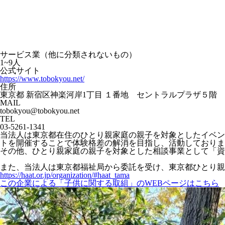
サービス業（他に分類されないもの）
1~9人
公式サイト
https://www.tobokyou.net/
住所
東京都 新宿区神楽河岸1丁目 １番地 セントラルプラザ５階
MAIL
tobokyou@tobokyou.net
TEL
03-5261-1341
当法人は東京都在住のひとり親家庭の親子を対象としたイベン
トを開催することで体験格差の解消を目指し、活動しておりま
その他、ひとり親家庭の親子を対象とした相談事業として「資
また、当法人は東京都福祉局から委託を受け、東京都ひとり親
https://haat.or.jp/organization/#haat_tama
この企業による「子供に関する取組」のWEBページはこちら