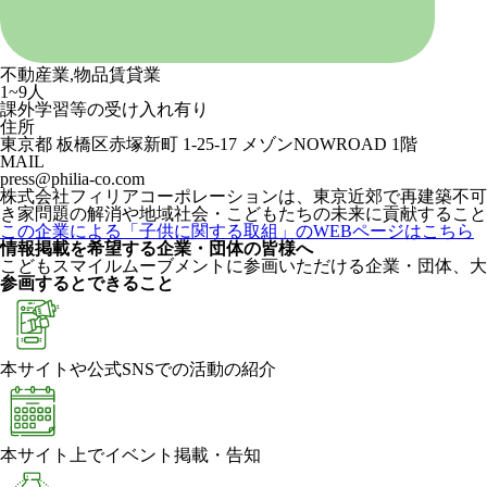
不動産業,物品賃貸業
1~9人
課外学習等の受け入れ有り
住所
東京都 板橋区赤塚新町 1-25-17 メゾンNOWROAD 1階
MAIL
press@philia-co.com
株式会社フィリアコーポレーションは、東京近郊で再建築不可や
き家問題の解消や地域社会・こどもたちの未来に貢献すること
この企業による「子供に関する取組」のWEBページはこちら
情報掲載を希望する企業・団体の皆様へ
こどもスマイルムーブメントに参画いただける企業・団体、大
参画するとできること
本サイトや公式SNSでの活動の紹介
本サイト上でイベント掲載・告知