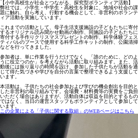
【小中高校生が社会とつながる、探究型ボランティア活動】
弊社では、小学生・中学生・高校生を対象に、地域や社会の課
題に触れ、自ら考え、行動する機会として、非営利のボランテ
ィア活動を実施しています。
これまでの活動として、母子生活支援施設の子どもたちに寄付
するオリジナル読み聞かせ動画の制作、同施設の子どもたちに
寄付する手作りクリスマスプレゼントの制作、科学体験フェス
ティバルのブースで使用する科学工作キットの制作、公園清掃
などを行ってきました。
参加者は、単に作業を行うだけでなく、「誰のために、どのよ
うに役立つのか」を考えながら活動に取り組みます。また、活
動後には振り返りの時間を設け、参加した子供たちが活動を通
じて得た気づきや学びを自分の言葉で整理できるよう支援して
います。
本活動は、子供たちの社会参加および学びの機会創出を目的と
した非営利の取り組みです。会場費・材料費等の実費をご負担
いただく場合はありますが、活動自体は収益を目的とするもの
ではなく、当日の運営スタッフもボランティアとして参加して
います。
この企業による「子供に関する取組」のWEBページはこちら