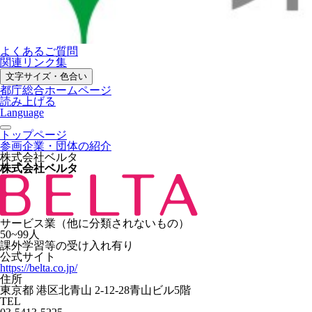
よくあるご質問
関連リンク集
文字サイズ・色合い
都庁総合ホームページ
読み上げる
Language
トップページ
参画企業・団体の紹介
株式会社ベルタ
株式会社ベルタ
サービス業（他に分類されないもの）
50~99人
課外学習等の受け入れ有り
公式サイト
https://belta.co.jp/
住所
東京都 港区北青山 2-12-28⻘山ビル5階
TEL