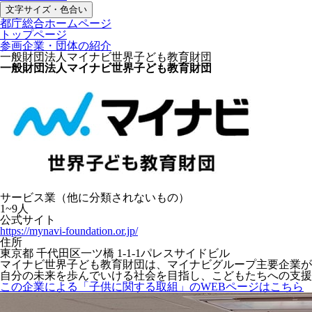
文字サイズ・色合い
都庁総合ホームページ
トップページ
参画企業・団体の紹介
一般財団法人マイナビ世界子ども教育財団
一般財団法人マイナビ世界子ども教育財団
サービス業（他に分類されないもの）
1~9人
公式サイト
https://mynavi-foundation.or.jp/
住所
東京都 千代田区一ツ橋 1-1-1パレスサイドビル
マイナビ世界子ども教育財団は、マイナビグループ主要企業が
自分の未来を歩んでいける社会を目指し、こどもたちへの支援
この企業による「子供に関する取組」のWEBページはこちら