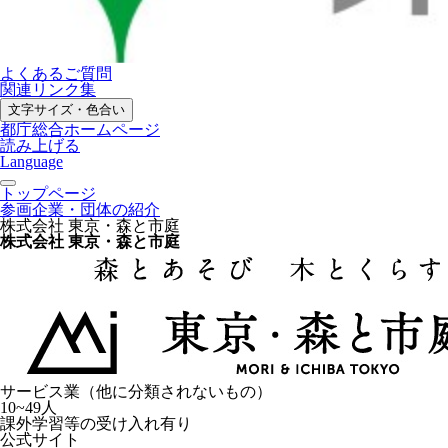
よくあるご質問
関連リンク集
文字サイズ・色合い
都庁総合ホームページ
読み上げる
Language
トップページ
参画企業・団体の紹介
株式会社 東京・森と市庭
株式会社 東京・森と市庭
サービス業（他に分類されないもの）
10~49人
課外学習等の受け入れ有り
公式サイト