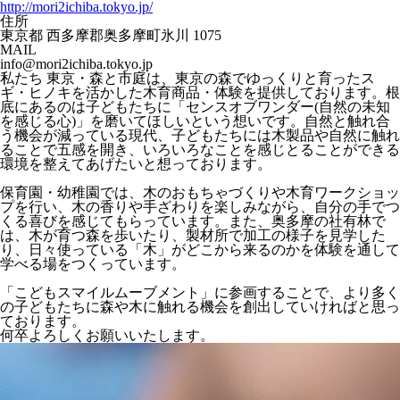
http://mori2ichiba.tokyo.jp/
住所
東京都 西多摩郡奥多摩町氷川 1075
MAIL
info@mori2ichiba.tokyo.jp
私たち 東京・森と市庭は、東京の森でゆっくりと育ったス
ギ・ヒノキを活かした木育商品・体験を提供しております。根
底にあるのは子どもたちに「センスオブワンダー(自然の未知
を感じる心)」を磨いてほしいという想いです。自然と触れ合
う機会が減っている現代、子どもたちには木製品や自然に触れ
ることで五感を開き、いろいろなことを感じとることができる
環境を整えてあげたいと想っております。
保育園・幼稚園では、木のおもちゃづくりや木育ワークショッ
プを行い、木の香りや手ざわりを楽しみながら、自分の手でつ
くる喜びを感じてもらっています。また、奥多摩の社有林で
は、木が育つ森を歩いたり、製材所で加工の様子を見学した
り、日々使っている「木」がどこから来るのかを体験を通して
学べる場をつくっています。
「こどもスマイルムーブメント」に参画することで、より多く
の子どもたちに森や木に触れる機会を創出していければと思っ
ております。
何卒よろしくお願いいたします。