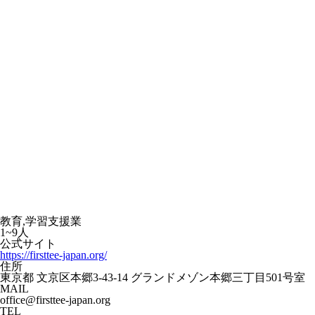
教育,学習支援業
1~9人
公式サイト
https://firsttee-japan.org/
住所
東京都 文京区本郷3-43-14 グランドメゾン本郷三丁目501号室
MAIL
office@firsttee-japan.org
TEL