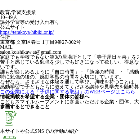
教育,学習支援業
10~49人
課外学習等の受け入れ有り
公式サイト
https://terakoya-hibiki.or.jp/
住所
東京都 文京区春日 1丁目9番27-302号
MAIL
salon.koishikaw.at@gmail.com
家庭でも学校でもない第3の居場所として「寺子屋日々喜」を
苦手と感じている勉強を少しでも好きになって欲しい、得意な
いです。
誰もが楽しめるように「自由時間」・「勉強の時間」・「感動
特に勉強の後の、感動学習の時間を大切にしています。
なぜなら、さまざまな体験を通して学び、興味を持つことは、
感動学習で子どもたちに教えてくださる講師や見学先を随時募
この企業による「子供に関する取組」のWEBページはこちら
情報掲載を希望する企業・団体の皆様へ
こどもスマイルムーブメントに参画いただける企業・団体、大
参画するとできること
本サイトや公式SNSでの活動の紹介