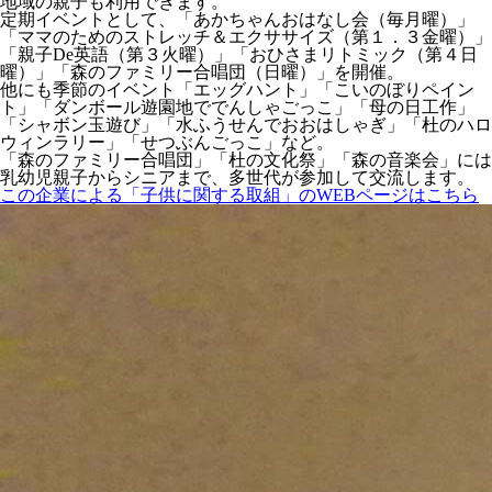
地域の親子も利用できます。
定期イベントとして、「あかちゃんおはなし会（毎月曜）」
「ママのためのストレッチ＆エクササイズ（第１．３金曜）」
「親子De英語（第３火曜）」「おひさまリトミック（第４日
曜）」「森のファミリー合唱団（日曜）」を開催。
他にも季節のイベント「エッグハント」「こいのぼりペイン
ト」「ダンボール遊園地ででんしゃごっこ」「母の日工作」
「シャボン玉遊び」「水ふうせんでおおはしゃぎ」「杜のハロ
ウィンラリー」「せつぶんごっこ」など。
「森のファミリー合唱団」「杜の文化祭」「森の音楽会」には
乳幼児親子からシニアまで、多世代が参加して交流します。
この企業による「子供に関する取組」のWEBページはこちら