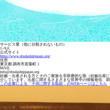
サービス業（他に分類されないもの）
1~9人
公式サイト
https://www.doulashipjapan.org/
住所
東京都 調布市若葉町 1
MAIL
info@doulashipjapan.org
妊娠・出産される方とそのご家族を非医療的な面（妊娠出産に
介しています。出産に関するさまざまな世界中の情報発信、助
この企業による「子供に関する取組」のWEBページはこちら