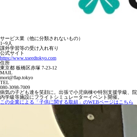
サービス業（他に分類されないもの）
1~9人
課外学習等の受け入れ有り
公式サイト
https://www.xseedtokyo.com
住所
東京都 板橋区赤塚 7-23-12
MAIL
mori@flap.tokyo
TEL
080-3098-7009
病気の子ども達を笑顔に。出張で小児病棟や特別支援学級、院
内学級等施設にフライトシミュレーターイベント開催。
この企業による「子供に関する取組」のWEBページはこちら