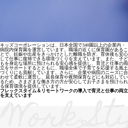
キッズコーポレーションは、日本全国で340園以上の企業内・
病院内保育園を運営しています。職場の近くに保育園があるこ
とで、妊娠や出産をきっかけとした離職を防ぎ、育休後も安心
して仕事に復帰できる環境づくりを支えています。また、子ど
もを身近な場所に預けられる安心感を提供し、育児と仕事の両
立をサポートするとともに、職場全体で子育てを応援する風土
づくりにも貢献しています。さらに、企業や病院のニーズに合
わせて柔軟に運営し、延長保育や夜間保育などにも対応してい
るため、さまざまな働き方の方が安心してお子さまを預けられ
る保育環境を提供しています。
フレックスタイム＆リモートワークの導入で育児と仕事の両立
を支えています