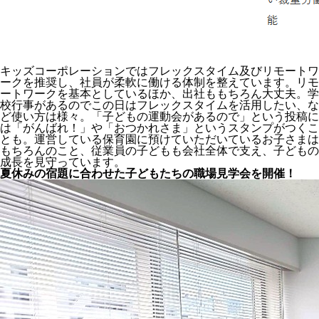
キッズコーポレーションではフレックスタイム及びリモートワ
ークを推奨し、社員が柔軟に働ける体制を整えています。リモ
ートワークを基本としているほか、出社ももちろん大丈夫。学
校行事があるのでこの日はフレックスタイムを活用したい、な
ど使い方は様々。「子どもの運動会があるので」という投稿に
は「がんばれ！」や「おつかれさま」というスタンプがつくこ
とも。運営している保育園に預けていただいているお子さまは
もちろんのこと、従業員の子どもも会社全体で支え、子どもの
成長を見守っています。
夏休みの宿題に合わせた子どもたちの職場見学会を開催！