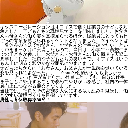
キッズコーポレーションはオフィスで働く従業員の子どもを対
象とした「子どもたちの職場見学会」を開催しました。お父さ
んお母さんの働く姿を直接見られるほか、従業員にとっても日
ごろの育業を感じられるイベントとなりました。本イベントは
「夏休みの宿題でお父さん・お母さんの仕事を調べたい」とい
う声をきっかけに実現したもので、当日は、小学生～高校生ま
での子どもが参加し、お父さん・お母さんの働く職場を実際に
見学しました。社員や子どもたちの笑い声で、オフィスはいつ
も以上に明るく和やかな雰囲気に包まれました。
子どもたちからは「お母さん、お父さんが一生懸命働いている
姿を見られてよかった。」 「Zoomの会議がとても楽しかっ
た。」 といった声が寄せられ、社員にとっても、自分の仕事
を子どもに紹介することで改めてやりがいを感じ、社内の一体
感向上につながる機会となりました。
当社では、社員とその家族を大切にする取り組みを継続し、働
きやすい環境づくりを目指しています。
男性も育休取得率80％！