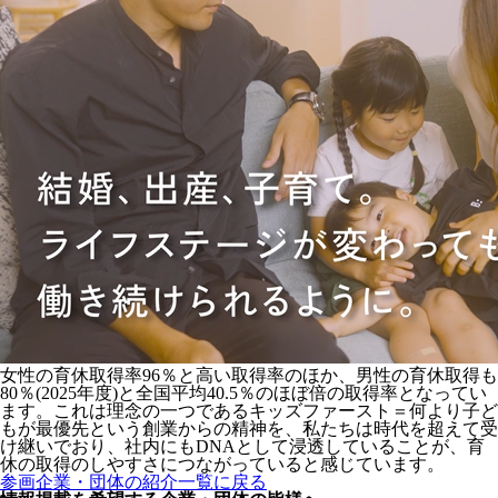
女性の育休取得率96％と高い取得率のほか、男性の育休取得も
80％(2025年度)と全国平均40.5％のほぼ倍の取得率となってい
ます。これは理念の一つであるキッズファースト＝何より子ど
もが最優先という創業からの精神を、私たちは時代を超えて受
け継いでおり、社内にもDNAとして浸透していることが、育
休の取得のしやすさにつながっていると感じています。
参画企業・団体の紹介一覧に戻る