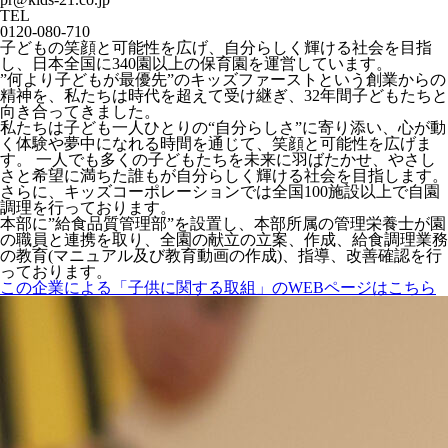
TEL
0120-080-710
子どもの笑顔と可能性を広げ、自分らしく輝ける社会を目指
し、日本全国に340園以上の保育園を運営しています。
”何より子どもが最優先”のキッズファーストという創業からの
精神を、私たちは時代を超えて受け継ぎ、32年間子どもたちと
向き合ってきました。
私たちは子ども一人ひとりの“自分らしさ”に寄り添い、心が動
く体験や夢中になれる時間を通じて、笑顔と可能性を広げま
す。 一人でも多くの子どもたちを未来に羽ばたかせ、やさし
さと希望に満ちた誰もが自分らしく輝ける社会を目指します。
さらに、キッズコーポレーションでは全国100施設以上で自園
調理を行っております。
本部に”給食品質管理部”を設置し、本部所属の管理栄養士が園
の職員と連携を取り、全園の献立の立案、作成、給食調理業務
の教育(マニュアル及び教育動画の作成)、指導、改善確認を行
っております。
この企業による「子供に関する取組」のWEBページはこちら