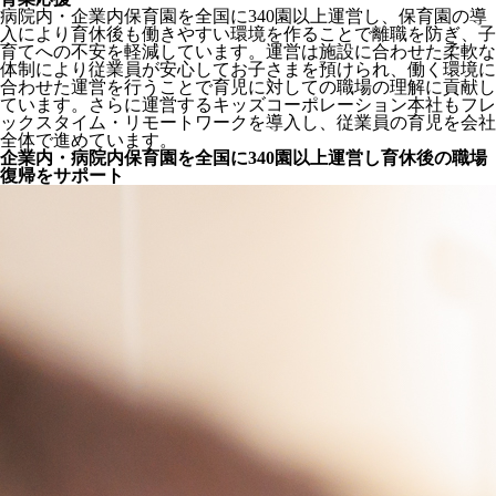
病院内・企業内保育園を全国に340園以上運営し、保育園の導
入により育休後も働きやすい環境を作ることで離職を防ぎ、子
育てへの不安を軽減しています。運営は施設に合わせた柔軟な
体制により従業員が安心してお子さまを預けられ、働く環境に
合わせた運営を行うことで育児に対しての職場の理解に貢献し
ています。さらに運営するキッズコーポレーション本社もフレ
ックスタイム・リモートワークを導入し、従業員の育児を会社
全体で進めています。
企業内・病院内保育園を全国に340園以上運営し育休後の職場
復帰をサポート