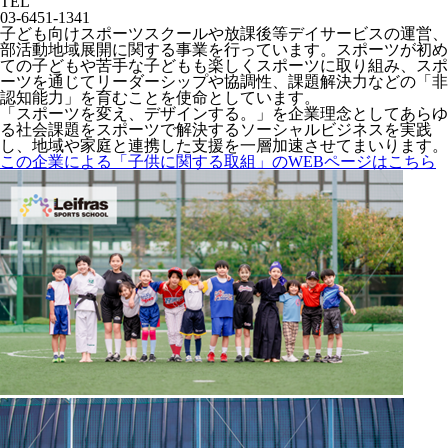
TEL
03-6451-1341
子ども向けスポーツスクールや放課後等デイサービスの運営、
部活動地域展開に関する事業を行っています。スポーツが初め
ての子どもや苦手な子どもも楽しくスポーツに取り組み、スポ
ーツを通じてリーダーシップや協調性、課題解決力などの「非
認知能力」を育むことを使命としています。
「スポーツを変え、デザインする。」を企業理念としてあらゆ
る社会課題をスポーツで解決するソーシャルビジネスを実践
し、地域や家庭と連携した支援を一層加速させてまいります。
この企業による「子供に関する取組」のWEBページはこちら