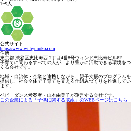
1~9人
公式サイト
https://www.withyumiko.com
住所
東京都 渋谷区恵比寿西 2丁目4番8号ウィンド恵比寿ビル8F
子育てに関わるすべての人が、より豊かに活動できる環境をつ
くる会社です。
地域・自治体・企業と連携しながら、親子支援のプログラムを
提供し、社会全体で子育てを支える仕組みづくりを推進してい
ます。
ベビーダンス考案者・山本由美子が運営する会社です。
この企業による「子供に関する取組」のWEBページはこちら