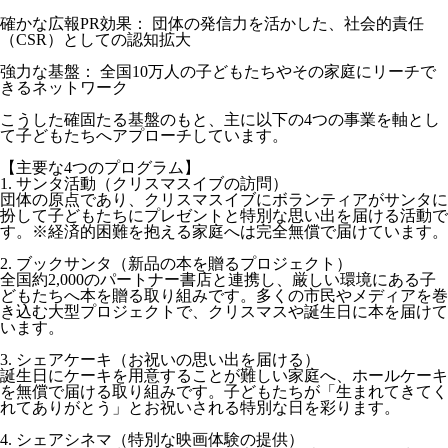
確かな広報PR効果： 団体の発信力を活かした、社会的責任
（CSR）としての認知拡大
強力な基盤： 全国10万人の子どもたちやその家庭にリーチで
きるネットワーク
こうした確固たる基盤のもと、主に以下の4つの事業を軸とし
て子どもたちへアプローチしています。
【主要な4つのプログラム】
1. サンタ活動（クリスマスイブの訪問）
団体の原点であり、クリスマスイブにボランティアがサンタに
扮して子どもたちにプレゼントと特別な思い出を届ける活動で
す。※経済的困難を抱える家庭へは完全無償で届けています。
2. ブックサンタ（新品の本を贈るプロジェクト）
全国約2,000のパートナー書店と連携し、厳しい環境にある子
どもたちへ本を贈る取り組みです。多くの市民やメディアを巻
き込む大型プロジェクトで、クリスマスや誕生日に本を届けて
います。
3. シェアケーキ（お祝いの思い出を届ける）
誕生日にケーキを用意することが難しい家庭へ、ホールケーキ
を無償で届ける取り組みです。子どもたちが「生まれてきてく
れてありがとう」とお祝いされる特別な日を彩ります。
4. シェアシネマ（特別な映画体験の提供）