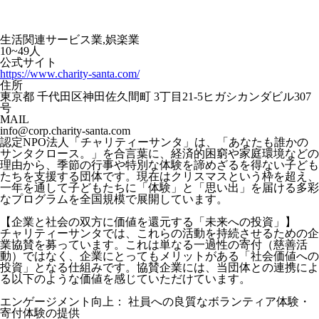
生活関連サービス業,娯楽業
10~49人
公式サイト
https://www.charity-santa.com/
住所
東京都 千代田区神田佐久間町 3丁目21-5ヒガシカンダビル307
号
MAIL
info@corp.charity-santa.com
認定NPO法人「チャリティーサンタ」は、「あなたも誰かの
サンタクロース。」を合言葉に、経済的困窮や家庭環境などの
理由から、季節の行事や特別な体験を諦めざるを得ない子ども
たちを支援する団体です。現在はクリスマスという枠を超え、
一年を通して子どもたちに「体験」と「思い出」を届ける多彩
なプログラムを全国規模で展開しています。
【企業と社会の双方に価値を還元する「未来への投資」】
チャリティーサンタでは、これらの活動を持続させるための企
業協賛を募っています。これは単なる一過性の寄付（慈善活
動）ではなく、企業にとってもメリットがある「社会価値への
投資」となる仕組みです。協賛企業には、当団体との連携によ
る以下のような価値を感じていただけています。
エンゲージメント向上： 社員への良質なボランティア体験・
寄付体験の提供