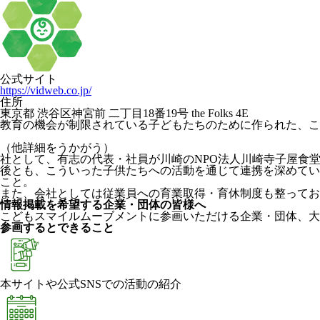
公式サイト
https://vidweb.co.jp/
住所
東京都 渋谷区神宮前 二丁目18番19号 the Folks 4E
教育の機会が制限されている子どもたちのために作られた、こ
（他詳細をうかがう）
社として、有志の代表・社員が川崎のNPO法人川崎寺子屋食
後とも、こういった子供たちへの活動を通じて連携を深めてい
こと。
また、会社としては従業員への育業取得・育休制度も整ってお
情報掲載を希望する企業・団体の皆様へ
こどもスマイルムーブメントに参画いただける企業・団体、大
参画するとできること
本サイトや公式SNSでの活動の紹介