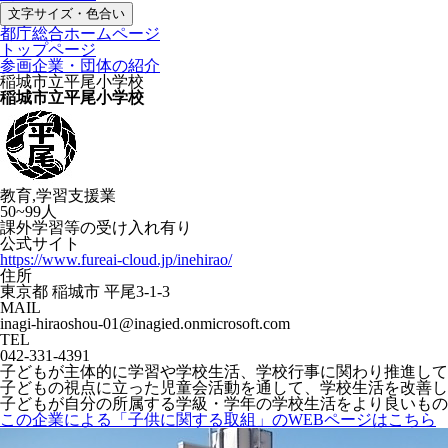
文字サイズ・色合い
都庁総合ホームページ
トップページ
参画企業・団体の紹介
稲城市立平尾小学校
稲城市立平尾小学校
教育,学習支援業
50~99人
課外学習等の受け入れ有り
公式サイト
https://www.fureai-cloud.jp/inehirao/
住所
東京都 稲城市 平尾3-1-3
MAIL
inagi-hiraoshou-01@inagied.onmicrosoft.com
TEL
042-331-4391
子どもが主体的に学習や学校生活、学校行事に関わり推進して
子どもの視点に立った児童会活動を通して、学校生活を改善し
子どもが自分の所属する学級・学年の学校生活をより良いもの
この企業による「子供に関する取組」のWEBページはこちら