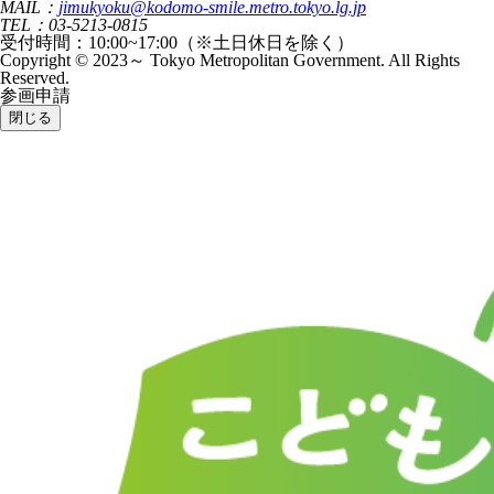
MAIL：
jimukyoku@kodomo-smile.metro.tokyo.lg.jp
TEL：03-5213-0815
受付時間：10:00~17:00（※土日休日を除く）
Copyright © 2023～ Tokyo Metropolitan Government. All Rights
Reserved.
参画申請
閉じる