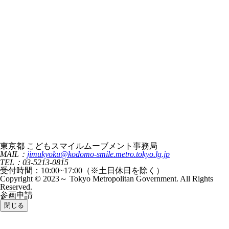
東京都 こどもスマイルムーブメント事務局
MAIL：
jimukyoku@kodomo-smile.metro.tokyo.lg.jp
TEL：03-5213-0815
受付時間：10:00~17:00（※土日休日を除く）
Copyright © 2023～ Tokyo Metropolitan Government. All Rights
Reserved.
参画申請
閉じる