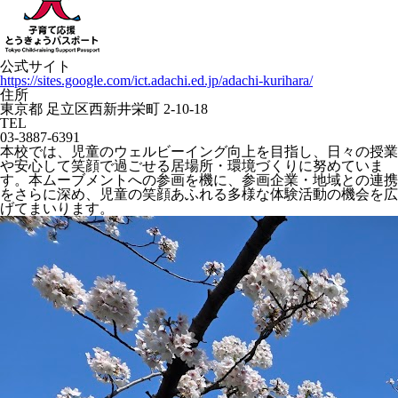
公式サイト
https://sites.google.com/ict.adachi.ed.jp/adachi-kurihara/
住所
東京都 足立区西新井栄町 2-10-18
TEL
03-3887-6391
本校では、児童のウェルビーイング向上を目指し、日々の授業
や安心して笑顔で過ごせる居場所・環境づくりに努めていま
す。本ムーブメントへの参画を機に、参画企業・地域との連携
をさらに深め、児童の笑顔あふれる多様な体験活動の機会を広
げてまいります。