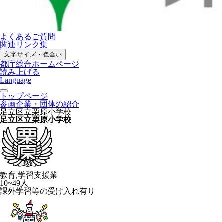
よくあるご質問
関連リンク集
文字サイズ・色合い
都庁総合ホームページ
読み上げる
Language
トップページ
参画企業・団体の紹介
足立区立栗原小学校
足立区立栗原小学校
教育,学習支援業
10~49人
課外学習等の受け入れ有り