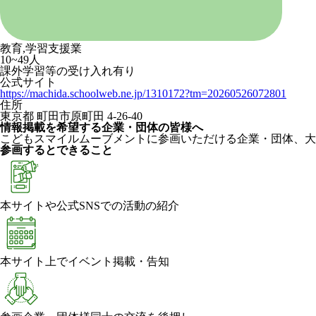
教育,学習支援業
10~49人
課外学習等の受け入れ有り
公式サイト
https://machida.schoolweb.ne.jp/1310172?tm=20260526072801
住所
東京都 町田市原町田 4-26-40
情報掲載を希望する企業・団体の皆様へ
こどもスマイルムーブメントに参画いただける企業・団体、大
参画するとできること
本サイトや公式SNSでの活動の紹介
本サイト上でイベント掲載・告知