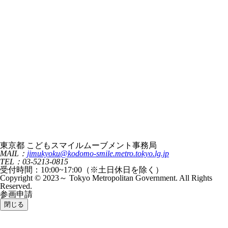
東京都 こどもスマイルムーブメント事務局
MAIL：
jimukyoku@kodomo-smile.metro.tokyo.lg.jp
TEL：03-5213-0815
受付時間：10:00~17:00（※土日休日を除く）
Copyright © 2023～ Tokyo Metropolitan Government. All Rights
Reserved.
参画申請
閉じる