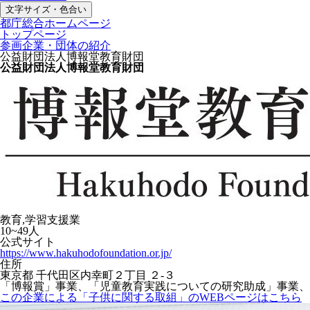
文字サイズ・色合い
都庁総合ホームページ
トップページ
参画企業・団体の紹介
公益財団法人博報堂教育財団
公益財団法人博報堂教育財団
教育,学習支援業
10~49人
公式サイト
https://www.hakuhodofoundation.or.jp/
住所
東京都 千代田区内幸町２丁目 ２-３
「博報賞」事業、「児童教育実践についての研究助成」事業、
この企業による「子供に関する取組」のWEBページはこちら