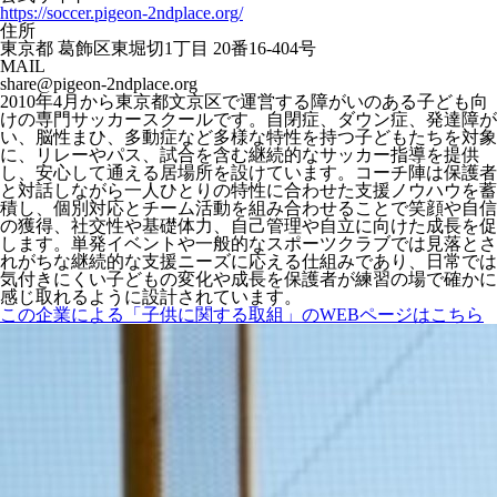
https://soccer.pigeon-2ndplace.org/
住所
東京都 葛飾区東堀切1丁目 20番16-404号
MAIL
share@pigeon-2ndplace.org
2010年4月から東京都文京区で運営する障がいのある子ども向
けの専門サッカースクールです。自閉症、ダウン症、発達障が
い、脳性まひ、多動症など多様な特性を持つ子どもたちを対象
に、リレーやパス、試合を含む継続的なサッカー指導を提供
し、安心して通える居場所を設けています。コーチ陣は保護者
と対話しながら一人ひとりの特性に合わせた支援ノウハウを蓄
積し、個別対応とチーム活動を組み合わせることで笑顔や自信
の獲得、社交性や基礎体力、自己管理や自立に向けた成長を促
します。単発イベントや一般的なスポーツクラブでは見落とさ
れがちな継続的な支援ニーズに応える仕組みであり、日常では
気付きにくい子どもの変化や成長を保護者が練習の場で確かに
感じ取れるように設計されています。
この企業による「子供に関する取組」のWEBページはこちら