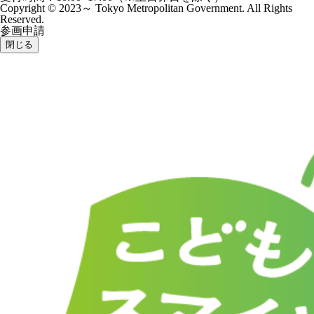
Copyright © 2023～ Tokyo Metropolitan Government. All Rights
Reserved.
参画申請
閉じる