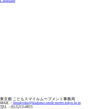
Language
東京都 こどもスマイルムーブメント事務局
MAIL：
jimukyoku@kodomo-smile.metro.tokyo.lg.jp
TEL：03-5213-0815