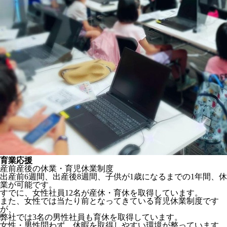
育業応援
産前産後の休業・育児休業制度
出産前6週間、出産後8週間、子供が1歳になるまでの1年間、休
業が可能です。
すでに、女性社員12名が産休・育休を取得しています。
また、女性では当たり前となってきている育児休業制度です
が、
弊社では3名の男性社員も育休を取得しています。
女性・男性問わず、休暇を取得しやすい環境が整っています。