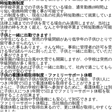
時短勤務制度
中学校卒業までの子供を育てている場合、通常勤務(8時間)よ
り短い勤務時間で働く事が可能です。
この制度を使い、現在12名の社員が時短勤務にて就業していま
す。(例:平日9時〜16時)
法律上3歳までの子供を育てる場合のみ適用しますが、当社は
法律の枠を大きく超え、なんと中学校卒業まで時短勤務が可能
です！
子供と一緒に出勤できます！
小学生になると、突然の学級閉鎖があり低学年の子供ひとりで
留守番させられない・・
といった事もあります。そんな時に、事前に管理者の許可を受
ける等の諸ルールに則った上で、子供と一緒に出勤していただ
く事ができます。
保育園の場合は台風や大雪でも開園しますが、小学校は突然の
学級閉鎖が多く発生します。
この制度があれば子供と一緒に出勤して、社内で過ごしてもら
えるので安心です！
子供の看護休暇取得制度・ファミリーサポート休暇
中学校入学前の子供が病気やけがなどをした場合、子供1人に
つき1年間で5日まで看護休暇を取得することができます。
さらに、子供の学校行事等へ参加するために、看護休暇とは別
に子供1人につき1年間で5日までファミリーサポート休暇を取
得することが出来ます。
子供の急な発熱や予防接種にも安心して対応できます。
ファミリーサポート休暇は、当社独自の制度！
看護休暇とは別で取得出来るので、更に休暇が取得しやすくな
りました。