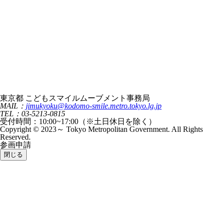
東京都 こどもスマイルムーブメント事務局
MAIL：
jimukyoku@kodomo-smile.metro.tokyo.lg.jp
TEL：03-5213-0815
受付時間：10:00~17:00（※土日休日を除く）
Copyright © 2023～ Tokyo Metropolitan Government. All Rights
Reserved.
参画申請
閉じる