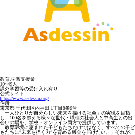
教育,学習支援業
10~49人
課外学習等の受け入れ有り
公式サイト
https://www.asdessin.org/
住所
東京都 千代田区内神田 1丁目8番9号
「一人ひとりが自分らしい未来を描ける社会」の実現を目指
し、100名を超える様々な世代・職種の社会人と中高生との出
会いの場を、学校・オンライン両方で提供しています。
「教育環境に恵まれた子どもたちだけではなく、すべての子ど
もたちに”未来を描く力”を育める機会を届けたい。」それが、