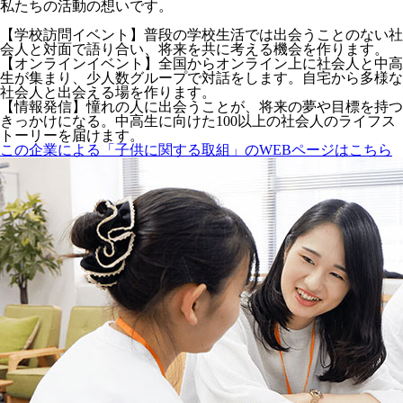
私たちの活動の想いです。
【学校訪問イベント】普段の学校生活では出会うことのない社
会人と対面で語り合い、将来を共に考える機会を作ります。
【オンラインイベント】全国からオンライン上に社会人と中高
生が集まり、少人数グループで対話をします。自宅から多様な
社会人と出会える場を作ります。
【情報発信】憧れの人に出会うことが、将来の夢や目標を持つ
きっかけになる。中高生に向けた100以上の社会人のライフス
トーリーを届けます。
この企業による「子供に関する取組」のWEBページはこちら