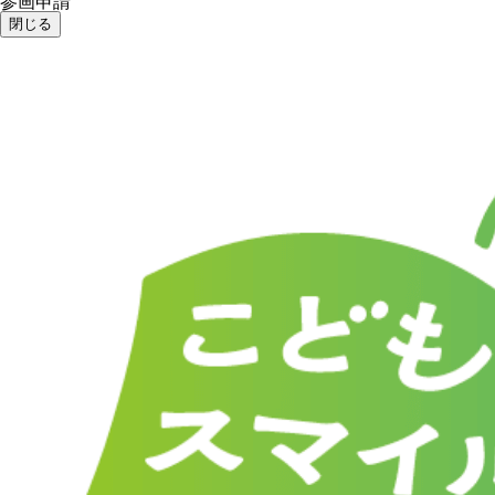
参画申請
閉じる