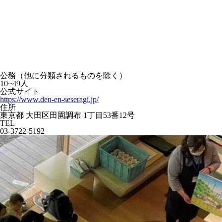
公務（他に分類されるものを除く）
10~49人
公式サイト
https://www.den-en-seseragi.jp/
住所
東京都 大田区田園調布 1丁目53番12号
TEL
03-3722-5192