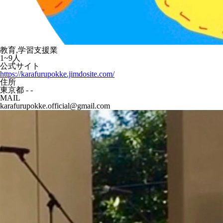
教育,学習支援業
1~9人
公式サイト
https://karafurupokke.jimdosite.com/
住所
東京都 - -
MAIL
karafurupokke.official@gmail.com