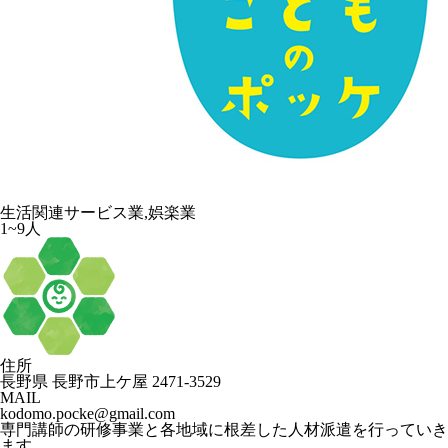
生活関連サービス業,娯楽業
1~9人
住所
長野県 長野市上ケ屋 2471-3529
MAIL
kodomo.pocke@gmail.com
専門講師の研修事業と各地域に根差した人材派遣を行っていき
ます。