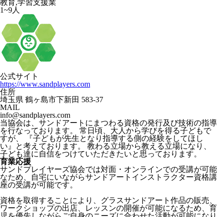
教育,学習支援業
1~9人
公式サイト
https://www.sandplayers.com
住所
埼玉県 鶴ヶ島市下新田 583-37
MAIL
info@sandplayers.com
当協会は、サンドアートにまつわる資格の発行及び技術の指導
を行なっております。 常日頃、大人から学びを得る子どもで
すが、 『子どもが先生となり指導する側の経験をしてほし
い』と考えております。 教わる立場から教える立場になり、
子ども達に自信をつけていただきたいと思っております。
育業応援
サンドプレイヤーズ協会では対面・オンラインでの受講が可能
なため、自宅にいながらサンドアートインストラクター資格講
座の受講が可能です。
資格を取得することにより、グラスサンドアート作品の販売、
ワークショップの出店、レッスンの開催が可能になるため、育
児を優先しながらご自身のニーズに合わせた活動が可能になり