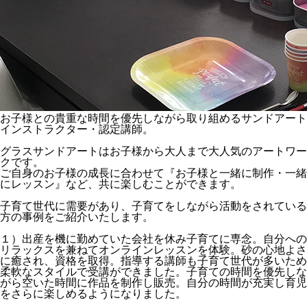
お子様との貴重な時間を優先しながら取り組めるサンドアート
インストラクター・認定講師。
グラスサンドアートはお子様から大人まで大人気のアートワー
クです。
ご自身のお子様の成長に合わせて『お子様と一緒に制作・一緒
にレッスン』など、共に楽しむことができます。
子育て世代に需要があり、子育てをしながら活動をされている
方の事例をご紹介いたします。
１）出産を機に勤めていた会社を休み子育てに専念。自分への
リラックスを兼ねてオンラインレッスンを体験。砂の心地よさ
に癒され、資格を取得。指導する講師も子育て世代が多いため
柔軟なスタイルで受講ができました。子育ての時間を優先しな
がら空いた時間に作品を制作し販売。自分の時間が充実し育児
をさらに楽しめるようになりました。