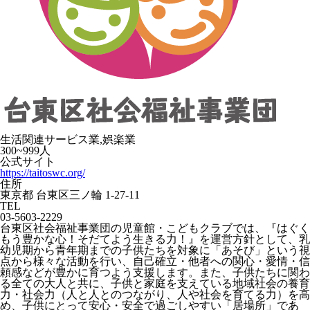
生活関連サービス業,娯楽業
300~999人
公式サイト
https://taitoswc.org/
住所
東京都 台東区三ノ輪 1-27-11
TEL
03-5603-2229
台東区社会福祉事業団の児童館・こどもクラブでは、『はぐく
もう豊かな心！そだてよう生きる力！』を運営方針として、乳
幼児期から青年期までの子供たちを対象に「あそび」という視
点から様々な活動を行い、自己確立・他者への関心・愛情・信
頼感などが豊かに育つよう支援します。また、子供たちに関わ
る全ての大人と共に、子供と家庭を支えている地域社会の養育
力・社会力（人と人とのつながり、人や社会を育てる力）を高
め、子供にとって安心・安全で過ごしやすい「居場所」であ