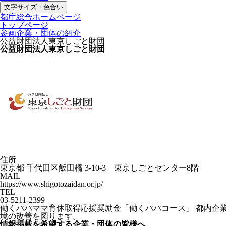
文字サイズ・色合い
都庁総合ホームページ
トップページ
参画企業・団体の紹介
公益財団法人東京しごと財団
公益財団法人東京しごと財団
住所
東京都 千代田区飯田橋 3-10-3 東京しごとセンター8階
MAIL
https://www.shigotozaidan.or.jp/
TEL
03-5211-2399
働くパパママ育休取得応援奨励金「働くパパコース」 都内企
境の改善を図ります。
情報掲載を希望する企業・団体の皆様へ