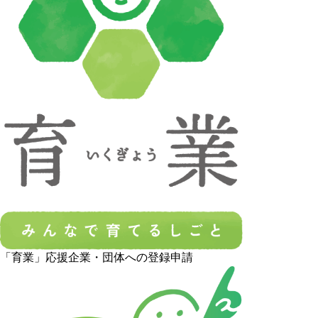
「育業」応援企業・団体への登録申請