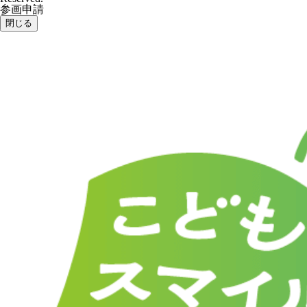
参画申請
閉じる