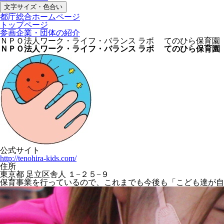
文字サイズ・色合い
都庁総合ホームページ
トップページ
参画企業・団体の紹介
ＮＰＯ法人ワーク・ライフ・バランス ラボ てのひら保育園
ＮＰＯ法人ワーク・ライフ・バランス ラボ てのひら保育園
公式サイト
http://tenohira-kids.com/
住所
東京都 足立区舎人 １−２５−９
保育事業を行っているので、これまでも今後も「こども達が自