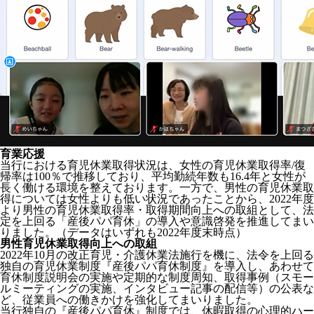
育業応援
当行における育児休業取得状況は、女性の育児休業取得率/復
帰率は100％で推移しており、平均勤続年数も16.4年と女性が
長く働ける環境を整えております。一方で、男性の育児休業取
得については女性よりも低い状況であったことから、2022年度
より男性の育児休業取得率・取得期間向上への取組として、法
定を上回る「産後パパ育休」の導入や意識啓発を推進してまい
りました。（データはいずれも2022年度末時点）
男性育児休業取得向上への取組
2022年10月の改正育児・介護休業法施行を機に、法令を上回る
独自の育児休業制度『産後パパ育休制度』を導入し、あわせて
育休制度説明会の実施や定期的な制度周知、取得事例（スモー
ルミーティングの実施、インタビュー記事の配信等）の公表な
ど、従業員への働きかけを強化してまいりました。
当行独自の『産後パパ育休』制度では、休暇取得の心理的ハー