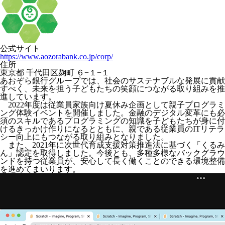
公式サイト
https://www.aozorabank.co.jp/corp/
住所
東京都 千代田区麹町 ６−１−１
あおぞら銀行グループでは、社会のサステナブルな発展に貢献
すべく、未来を担う子どもたちの笑顔につながる取り組みを推
進しています。
2022年度は従業員家族向け夏休み企画として親子プログラミ
ング体験イベントを開催しました。金融のデジタル変革にも必
須のスキルであるプログラミングの知識を子どもたちが身に付
けるきっかけ作りになるとともに、親である従業員のITリテラ
シー向上にもつながる取り組みとなりました。
また、2021年に次世代育成支援対策推進法に基づく「くるみ
ん」認定を取得しました。今後とも、多種多様なバックグラウ
ンドを持つ従業員が、安心して長く働くことのできる環境整備
を進めてまいります。