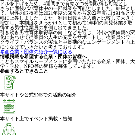
ドルを下げるため、4週間まで有給かつ分割取得も可能とし、
さらに産後パパ育休中の一部就業を可能としました。結果とし
て、男性の取得率は2021年度の58％から2022年度には91％と大
幅に上昇しました。また、利用日数も導入前と比較して大きく
増加し、本制度をきっかけとして初めて1年間の育児休業を取
得する男性従業員の事例も出てきました。
引き続き男性育休取得率の向上などを通じ、時代や価値観の変
化にあわせて従業員の人生の充実をサポートし、従業員のワー
クライフ・バランスの実現と中長期的なエンゲージメント向上
につなげていきたいと考えております。
参画企業・団体の紹介一覧に戻る
情報掲載を希望する企業・団体の皆様へ
こどもスマイルムーブメントに参画いただける企業・団体、大
学・学校、NPO等の皆様を募集しています。
参画するとできること
本サイトや公式SNSでの活動の紹介
本サイト上でイベント掲載・告知