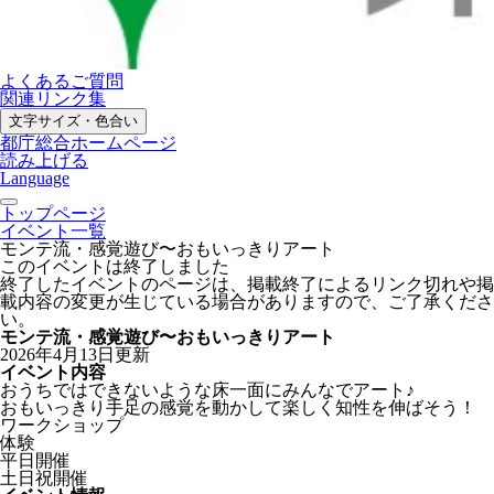
よくあるご質問
関連リンク集
文字サイズ・色合い
都庁総合ホームページ
読み上げる
Language
トップページ
イベント一覧
モンテ流・感覚遊び〜おもいっきりアート
このイベントは終了しました
終了したイベントのページは、掲載終了によるリンク切れや掲
載内容の変更が生じている場合がありますので、ご了承くださ
い。
モンテ流・感覚遊び〜おもいっきりアート
2026年4月13日更新
イベント内容
おうちではできないような床一面にみんなでアート♪
おもいっきり手足の感覚を動かして楽しく知性を伸ばそう！
ワークショップ
体験
平日開催
土日祝開催