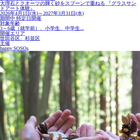
大理石とクオーツの輝く砂をスプーンで重ねる 『グラスサン
ドアート体験』
2026年4月1日(水)～2027年3月31日(水)
期間中 特定日開催
対象年齢
3～6歳（就学前）、小学生、中学生...
開催エリア
世田谷区、杉並区
主催
happy SOSOs