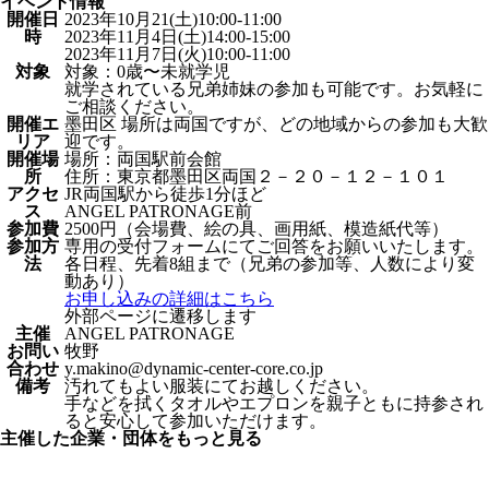
イベント情報
開催日
2023年10月21(土)10:00-11:00
時
2023年11月4日(土)14:00-15:00
2023年11月7日(火)10:00-11:00
対象
対象：0歳〜未就学児
就学されている兄弟姉妹の参加も可能です。お気軽に
ご相談ください。
開催エ
墨田区 場所は両国ですが、どの地域からの参加も大歓
リア
迎です。
開催場
場所：両国駅前会館
所
住所：東京都墨田区両国２－２０－１２－１０１
アクセ
JR両国駅から徒歩1分ほど
ス
ANGEL PATRONAGE前
参加費
2500円（会場費、絵の具、画用紙、模造紙代等）
参加方
専用の受付フォームにてご回答をお願いいたします。
法
各日程、先着8組まで（兄弟の参加等、人数により変
動あり）
お申し込みの詳細はこちら
外部ページに遷移します
主催
ANGEL PATRONAGE
お問い
牧野
合わせ
y.makino@dynamic-center-core.co.jp
備考
汚れてもよい服装にてお越しください。
手などを拭くタオルやエプロンを親子ともに持参され
ると安心して参加いただけます。
主催した企業・団体をもっと見る