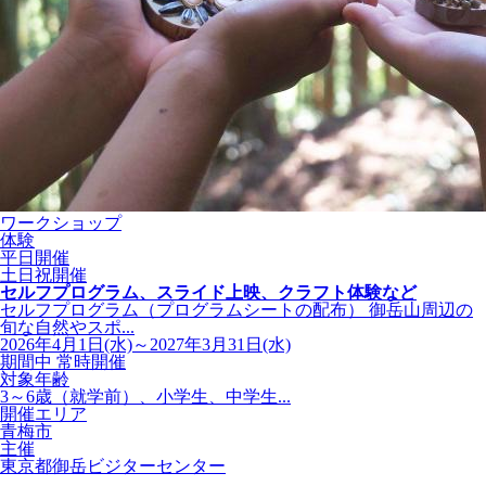
ワークショップ
体験
平日開催
土日祝開催
セルフプログラム、スライド上映、クラフト体験など
セルフプログラム（プログラムシートの配布） 御岳山周辺の
旬な自然やスポ...
2026年4月1日(水)～2027年3月31日(水)
期間中 常時開催
対象年齢
3～6歳（就学前）、小学生、中学生...
開催エリア
青梅市
主催
東京都御岳ビジターセンター