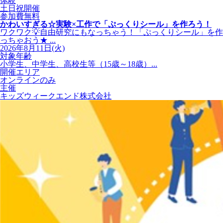
体験
土日祝開催
参加費無料
かわいすぎる☆実験×工作で「ぷっくりシール」を作ろう！
ワクワク💡自由研究にもなっちゃう！「ぷっくりシール」を作
っちゃおう★ ...
2026年8月11日(火)
対象年齢
小学生、中学生、高校生等（15歳～18歳）...
開催エリア
オンラインのみ
主催
キッズウィークエンド株式会社