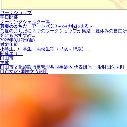
ワークショップ
平日開催
クーリングシェルター等
真夏のまちだ アート×〇〇～かけあわせる～
真夏のまちだに７つのワークショップが集結！夏休みの自由研
究にもおすすめ...
2026年8月7日(金)
対象年齢
小学生、中学生、高校生等（15歳～18歳）...
開催エリア
町田市
主催
町田市文化施設指定管理共同事業体 代表団体 一般財団法人町
田市文化･国際交流財団