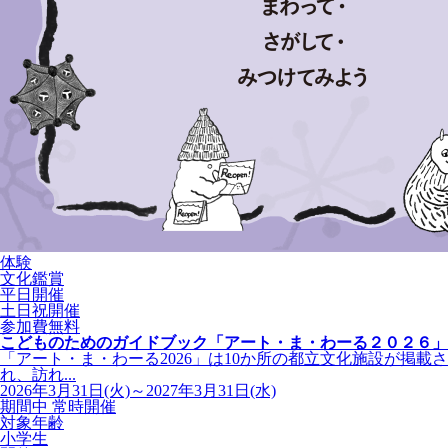
体験
文化鑑賞
平日開催
土日祝開催
参加費無料
こどものためのガイドブック「アート・ま・わーる２０２６」
「アート・ま・わーる2026」は10か所の都立文化施設が掲載さ
れ、訪れ...
2026年3月31日(火)～2027年3月31日(水)
期間中 常時開催
対象年齢
小学生