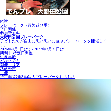
体験
プレーパーク（冒険遊び場）
平日開催
参加費無料
大野田公園プレーパーク
子どもたちが自由に思い思いに遊ぶプレーパークを開催しま
す。
2026年4月1日(水)～2027年3月31日(水)
期間中 特定日開催
対象年齢
どなたでも
開催エリア
武蔵野市
主催
特定非営利活動法人プレーパークむさしの