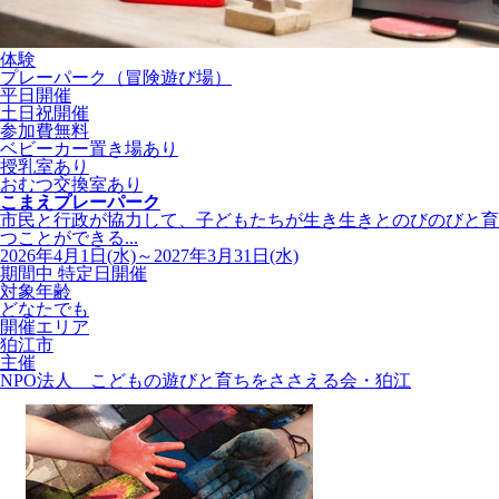
体験
プレーパーク（冒険遊び場）
平日開催
土日祝開催
参加費無料
ベビーカー置き場あり
授乳室あり
おむつ交換室あり
こまえプレーパーク
市民と行政が協力して、子どもたちが生き生きとのびのびと育
つことができる...
2026年4月1日(水)～2027年3月31日(水)
期間中 特定日開催
対象年齢
どなたでも
開催エリア
狛江市
主催
NPO法人 こどもの遊びと育ちをささえる会・狛江