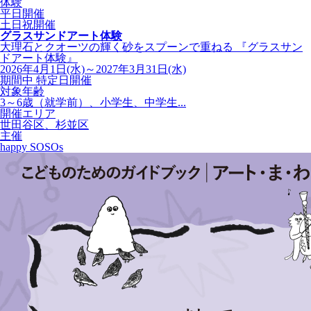
体験
平日開催
土日祝開催
グラスサンドアート体験
大理石とクオーツの輝く砂をスプーンで重ねる 『グラスサン
ドアート体験』
2026年4月1日(水)～2027年3月31日(水)
期間中 特定日開催
対象年齢
3～6歳（就学前）、小学生、中学生...
開催エリア
世田谷区、杉並区
主催
happy SOSOs