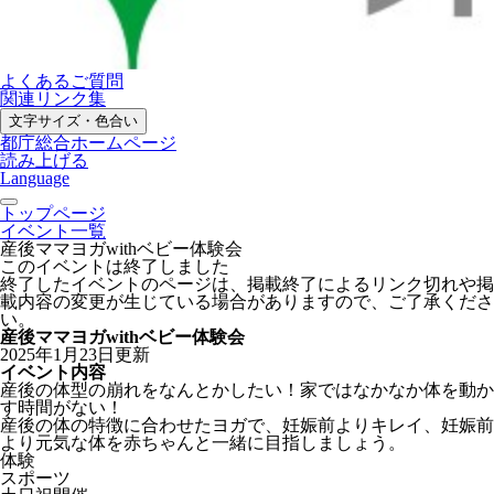
よくあるご質問
関連リンク集
文字サイズ・色合い
都庁総合ホームページ
読み上げる
Language
トップページ
イベント一覧
産後ママヨガwithベビー体験会
このイベントは終了しました
終了したイベントのページは、掲載終了によるリンク切れや掲
載内容の変更が生じている場合がありますので、ご了承くださ
い。
産後ママヨガwithベビー体験会
2025年1月23日更新
イベント内容
産後の体型の崩れをなんとかしたい！家ではなかなか体を動か
す時間がない！
産後の体の特徴に合わせたヨガで、妊娠前よりキレイ、妊娠前
より元気な体を赤ちゃんと一緒に目指しましょう。
体験
スポーツ