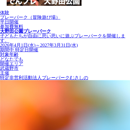
体験
プレーパーク（冒険遊び場）
平日開催
参加費無料
大野田公園プレーパーク
子どもたちが自由に思い思いに遊ぶプレーパークを開催しま
す。
2026年4月1日(水)～2027年3月31日(水)
期間中 特定日開催
対象年齢
どなたでも
開催エリア
武蔵野市
主催
特定非営利活動法人プレーパークむさしの