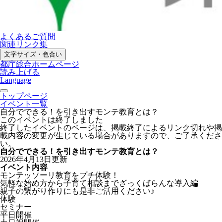
よくあるご質問
関連リンク集
文字サイズ・色合い
都庁総合ホームページ
読み上げる
Language
トップページ
イベント一覧
自分でできる！を引き出すモンテ教育とは？
このイベントは終了しました
終了したイベントのページは、掲載終了によるリンク切れや掲
載内容の変更が生じている場合がありますので、ご了承くださ
い。
自分でできる！を引き出すモンテ教育とは？
2026年4月13日更新
イベント内容
モンテッソーリ教育をプチ体験！
気軽な始め方から子育て相談までざっくばらんな導入編
親子の繋がり作りにも是非ご活用ください♪
体験
セミナー
平日開催