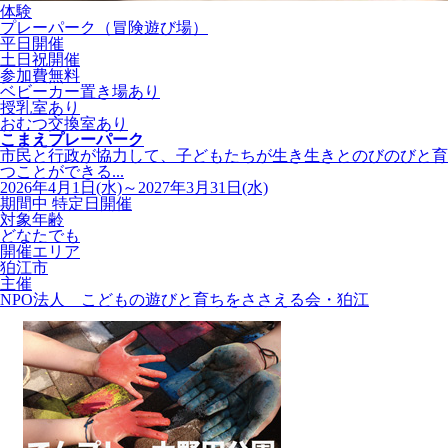
体験
プレーパーク（冒険遊び場）
平日開催
土日祝開催
参加費無料
ベビーカー置き場あり
授乳室あり
おむつ交換室あり
こまえプレーパーク
市民と行政が協力して、子どもたちが生き生きとのびのびと育
つことができる...
2026年4月1日(水)～2027年3月31日(水)
期間中 特定日開催
対象年齢
どなたでも
開催エリア
狛江市
主催
NPO法人 こどもの遊びと育ちをささえる会・狛江