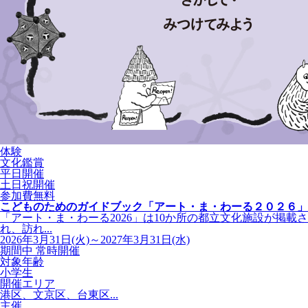
体験
文化鑑賞
平日開催
土日祝開催
参加費無料
こどものためのガイドブック「アート・ま・わーる２０２６」
「アート・ま・わーる2026」は10か所の都立文化施設が掲載さ
れ、訪れ...
2026年3月31日(火)～2027年3月31日(水)
期間中 常時開催
対象年齢
小学生
開催エリア
港区、文京区、台東区...
主催