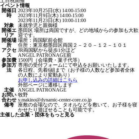
土日祝開催
イベント情報
開催日
2023年10月25日(水) 14:00-15:00
時
2023年11月9日(木) 14:00-15:00
2023年11月23日(木) 10:00-11:00
対象
未就学児と親御様
開催エ
墨田区 場所は両国ですが、どの地域からの参加も大歓
リア
迎です。
開催場
場所：両国駅前会館
所
住所：東京都墨田区両国２－２０－１２－１０１
アクセ
JR両国駅から徒歩1分ほど
ス
ANGEL PATRONAGE前
参加費
1500円（会場費・菓子代等）
参加方
専用の受付フォームにて申込をお願いいたします。
法
各日程、先着6組まで（お子様の人数など参加者全体
の人数により変動あり）
お申し込みの詳細はこちら
外部ページに遷移します
主催
ANGEL PATRONAGE
お問い
牧野
合わせ
y.makino@dynamic-center-core.co.jp
備考
座敷の会場なので、タオルなどを敷いて、お子様を寝
かせたり遊ばせることも可能です。
主催した企業・団体をもっと見る