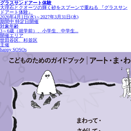
グラスサンドアート体験
大理石とクオーツの輝く砂をスプーンで重ねる 『グラスサン
ドアート体験』
2026年4月1日(水)～2027年3月31日(水)
期間中 特定日開催
対象年齢
3～6歳（就学前）、小学生、中学生...
開催エリア
世田谷区、杉並区
主催
happy SOSOs